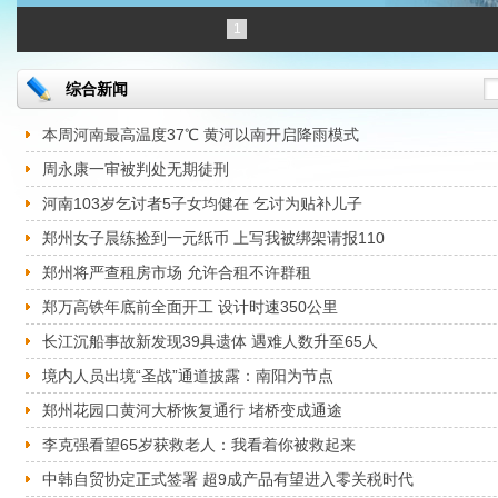
1
综合新闻
本周河南最高温度37℃ 黄河以南开启降雨模式
周永康一审被判处无期徒刑
河南103岁乞讨者5子女均健在 乞讨为贴补儿子
郑州女子晨练捡到一元纸币 上写我被绑架请报110
郑州将严查租房市场 允许合租不许群租
郑万高铁年底前全面开工 设计时速350公里
长江沉船事故新发现39具遗体 遇难人数升至65人
境内人员出境“圣战”通道披露：南阳为节点
郑州花园口黄河大桥恢复通行 堵桥变成通途
李克强看望65岁获救老人：我看着你被救起来
中韩自贸协定正式签署 超9成产品有望进入零关税时代