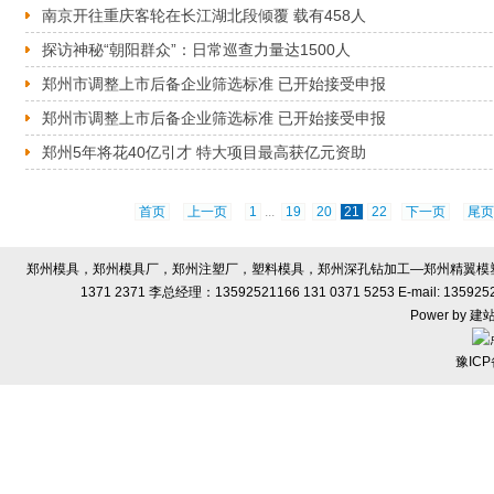
南京开往重庆客轮在长江湖北段倾覆 载有458人
探访神秘“朝阳群众”：日常巡查力量达1500人
郑州市调整上市后备企业筛选标准 已开始接受申报
郑州市调整上市后备企业筛选标准 已开始接受申报
郑州5年将花40亿引才 特大项目最高获亿元资助
首页
上一页
1
...
19
20
21
22
下一页
尾
郑州模具，郑州模具厂，郑州注塑厂，塑料模具，郑州深孔钻加工—郑州精翼模塑有限
1371 2371 李总经理：13592521166 131 0371 5253 E-ma
Power by
建
豫ICP