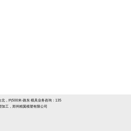
约500米-路东 模具业务咨询：135
具厂，郑州注塑加工，郑州精翼模塑有限公司