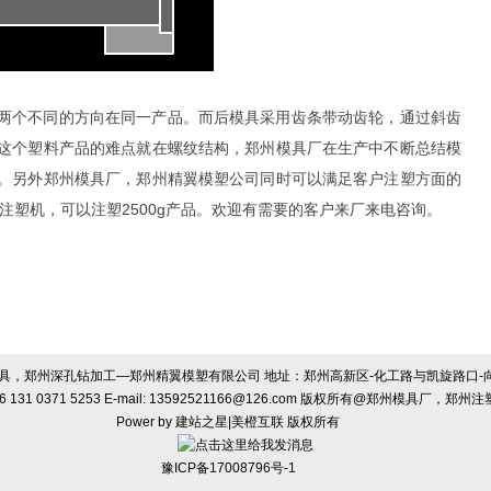
两个不同的方向在同一产品。而后模具采用齿条带动齿轮，通过斜齿
这个塑料产品的难点就在螺纹结构，郑州模具厂在生产中不断总结模
。另外郑州模具厂，郑州精翼模塑公司同时可以满足客户注塑方面的
吨注塑机，可以注塑2500g产品。欢迎有需要的客户来厂来电咨询。
，郑州深孔钻加工—郑州精翼模塑有限公司 地址：郑州高新区-化工路与凯旋路口-向北，
166 131 0371 5253 E-mail: 13592521166@126.com 版权所有@郑州模
Power by
建站之星
|
美橙互联
版权所有
豫ICP备17008796号-1