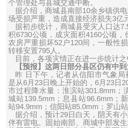
个管理处与县城交通中断。
据介绍，商城县南部10余乡镇供
场受损严重，造成直接经济损失3亿
据初步统计，商城县受灾人口达7.
积6730公顷，成灾面积4160公顷，
农房严重损坏52户120间，一般性损
转移安置795人。
目前，各项灾情正在进一步统计之
【预报】这两日部分县区仍有中到
昨 日下午，记者从信阳市气象局
是从6月23日晚上开始的，6月23日2
市过程降水量：淮滨站301.8mm；潢
城站139.5mm；息县站96.6mm；
站94.9mm；信阳站85.0mm；罗山站
据介绍，预计29日白天，阴天有
伴有雷电。固始南部、商城中部发生