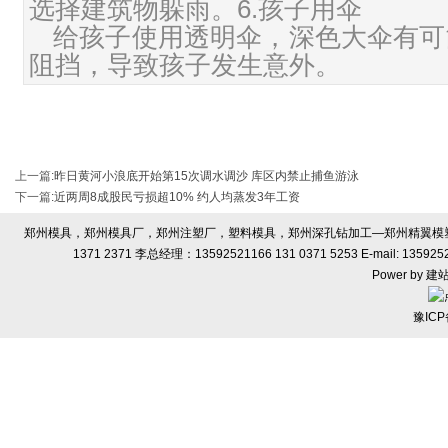
选择建筑物躲雨。6.孩子用伞
给孩子使用透明伞，深色大伞有可
阻挡，导致孩子发生意外。
上一篇
:
昨日黄河小浪底开始第15次调水调沙 库区内禁止捕鱼游泳
下一篇
:
近两周8成股民亏损超10% 约人均蒸发3年工资
郑州模具，郑州模具厂，郑州注塑厂，塑料模具，郑州深孔钻加工—郑州精翼模塑有限
1371 2371 李总经理：13592521166 131 0371 5253 E-ma
Power by
建
豫ICP