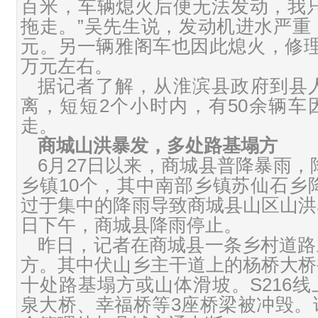
百米，车辆熄火后便无法发动，我只
拖走。”吴先生说，发动机进水严重，
元。另一辆雅阁车也因此熄火，修理
万元左右。
据记者了解，从淮滨县政府到县人
离，短短2个小时内，有50余辆车
走。
商城山洪暴发，多处路基塌方
6月27日以来，商城县普降暴雨，
乡镇10个，其中南部乡镇苏仙石乡降
过于集中的降雨导致商城县山区山洪
日下午，商城县降雨停止。
昨日，记者在商城县一条乡村道路
方。其中伏山乡主干道上的杨桥大桥
十处路基塌方或山体滑坡。S216
泉大桥、幸福桥等3座桥梁被冲毁。