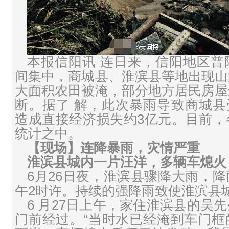
本报信阳讯 连日来，信阳地区普
间集中，商城县、淮滨县等地出现山
大面积农田被淹，部分地方居民房屋
断。据了 解，此次暴雨导致商城县受
造成直接经济损失约3亿元。目前，
统计之中。
【现场】连降暴雨，灾情严重
淮滨县城内一片汪洋，多辆车熄火
6月26日夜，淮滨县骤降大雨，
午2时许。持续的强降雨致使淮滨县
6 月27日上午，家住淮滨县的吴
门前经过。“当时水已经淹到车门框