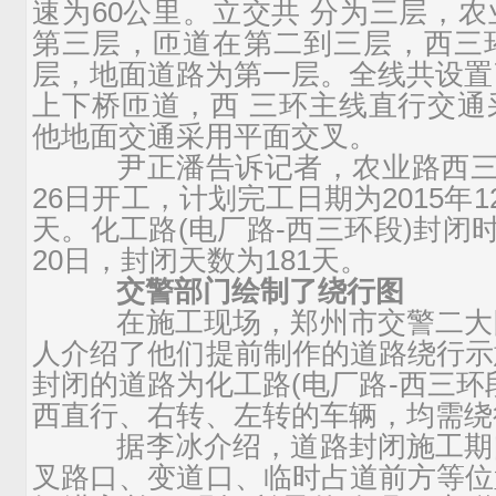
速为60公里。立交共 分为三层，
第三层，匝道在第二到三层，西三
层，地面道路为第一层。全线共设置
上下桥匝道，西 三环主线直行交通
他地面交通采用平面交叉。
尹正潘告诉记者，农业路西三环立
26日开工，计划完工日期为2015年1
天。化工路(电厂路-西三环段)封闭时
20日，封闭天数为181天。
交警部门绘制了绕行图
在施工现场，郑州市交警二大
人介绍了他们提前制作的道路绕行示
封闭的道路为化工路(电厂路-西三环
西直行、右转、左转的车辆，均需绕
据李冰介绍，道路封闭施工期
叉路口、变道口、临时占道前方等位