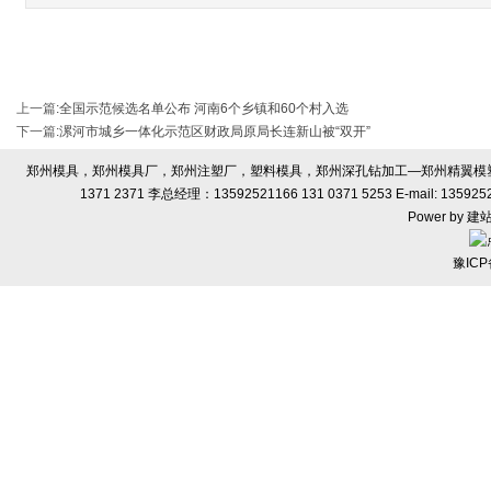
上一篇
:
全国示范候选名单公布 河南6个乡镇和60个村入选
下一篇
:
漯河市城乡一体化示范区财政局原局长连新山被“双开”
郑州模具，郑州模具厂，郑州注塑厂，塑料模具，郑州深孔钻加工—郑州精翼模塑有限
1371 2371 李总经理：13592521166 131 0371 5253 E-ma
Power by
建
豫ICP